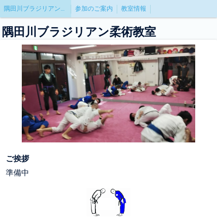
隅田川ブラジリアン教室～浅草橋、蔵前、浜町、人形町～
参加のご案内
教室情報
隅田川ブラジリアン柔術教室
ご挨拶
準備中